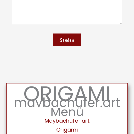
ORIGAMI
maybachufer.art
Menü
Maybachufer.art
Origami