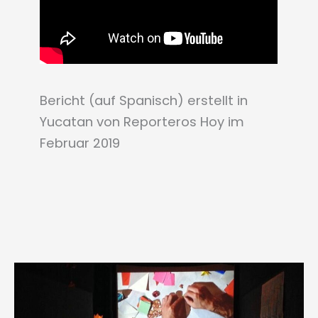
Bericht (auf Spanisch) erstellt in
Yucatan von Reporteros Hoy im
Februar 2019