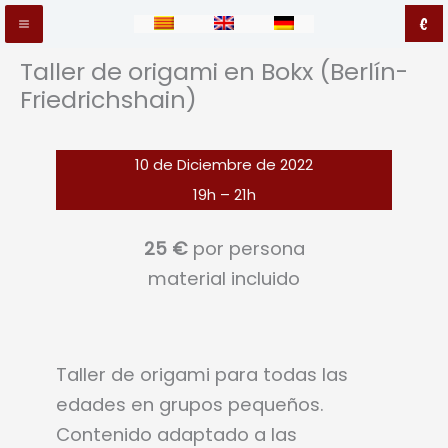
Ir
€
Main
al
Taller de origami en Bokx (Berlín-
contenido
Menu
Friedrichshain)
10 de Diciembre de 2022
19h – 21h
25 €
por persona
material incluido
Taller de origami para todas las
edades en grupos pequeños.
Contenido adaptado a las