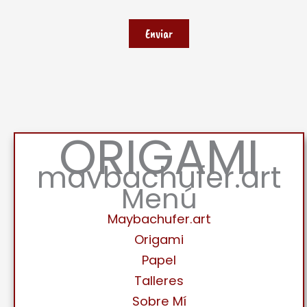
ORIGAMI
maybachufer.art
Menú
Maybachufer.art
Origami
Papel
Talleres
Sobre Mí