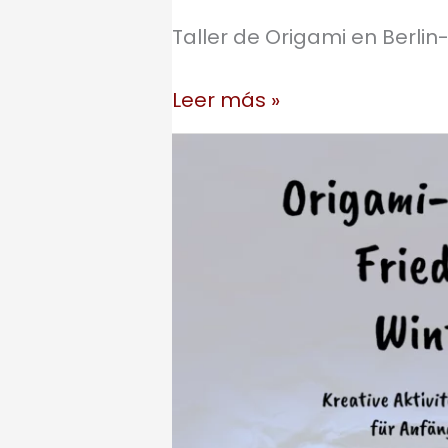
Taller de Origami en Berlin
Taller
Leer más »
de
Origami
en
Berlin-
Friedrichshain