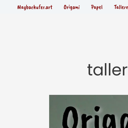
Ir
Maybachufer.art
Origami
Papel
Tallere
al
contenido
talle