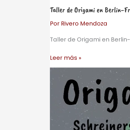
Taller de Origami en Berlin-F
Por
Rivero Mendoza
Taller de Origami en Berlin
Taller
Leer más »
de
Origami
en
Berlin-
Friedrichshain