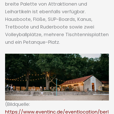
breite Palette von Attraktionen und
Leihartikeln ist ebenfalls verfügbar.
Hausboote, Flöße, SUP-Boards, Kanus,
Tretboote und Ruderboote sowie zwei
Volleyballplätze, mehrere Tischtennisplatten
und ein Petanque-Platz.
(Bildquelle:
https://www.eventinc.de/eventlocation/berl