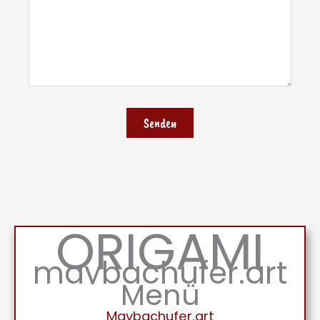
ORIGAMI
maybachufer.art
Menü
Maybachufer.art