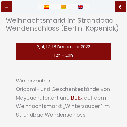
Zum
€
Main
Inhalt
Weihnachtsmarkt im Strandbad
springen
Menu
Wendenschloss (Berlin-Köpenick)
3, 4, 17, 18 December 2022
12h – 20h
Winterzauber
Origami- und Geschenkestände von
Maybachufer.art und
Bokx
auf dem
Weihnachtsmarkt „Winterzauber“ im
Strandbad Wendenschloss