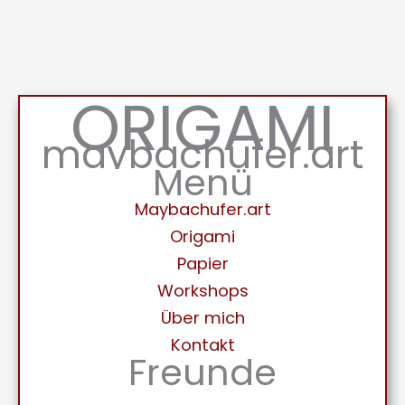
ORIGAMI
maybachufer.art
Menü
Maybachufer.art
Origami
Papier
Workshops
Über mich
Kontakt
Freunde