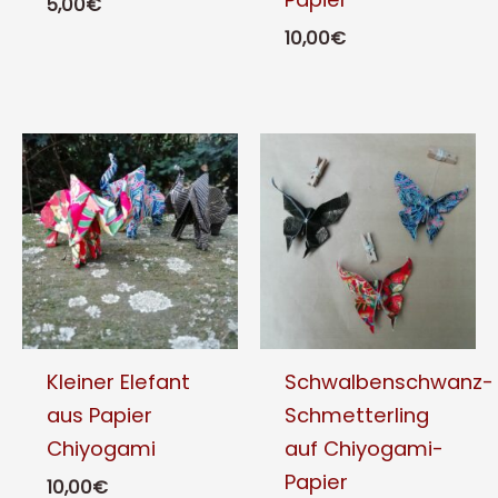
5,00
€
10,00
€
Dieses
Produkt
weist
mehrere
Varianten
auf.
Die
Optionen
können
auf
der
Kleiner Elefant
Schwalbenschwanz-
Produktseite
aus Papier
Schmetterling
gewählt
Chiyogami
auf Chiyogami-
werden
Papier
10,00
€