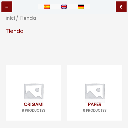
Vés
€
Main
al
Inici
/ Tienda
contingut
Menu
Tienda
ORIGAMI
PAPER
8 PRODUCTES
6 PRODUCTES