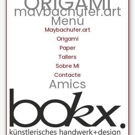
ORIGAMI
maybachufer.art
Menú
Maybachufer.art
Origami
Paper
Tallers
Sobre Mi
Contacte
Amics