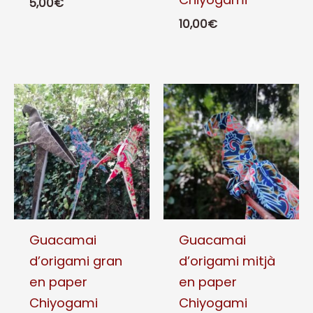
5,00
€
10,00
€
Aquest
producte
Aquest
té
producte
diverses
té
variants.
diverses
Les
variants.
opcions
Les
es
opcions
poden
es
triar
poden
a
triar
Guacamai
Guacamai
la
a
d’origami gran
d’origami mitjà
pàgina
la
en paper
en paper
del
pàgina
Chiyogami
Chiyogami