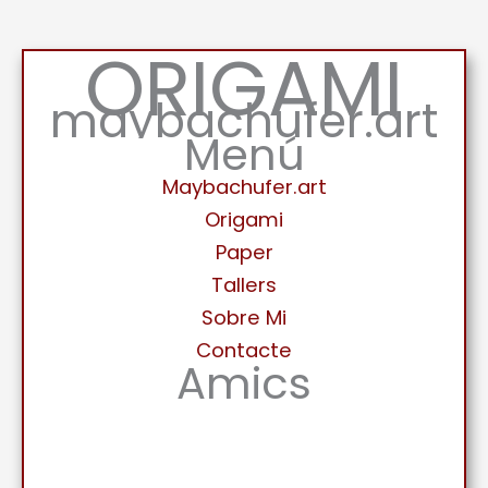
ORIGAMI
maybachufer.art
Menú
Maybachufer.art
Origami
Paper
Tallers
Sobre Mi
Contacte
Amics