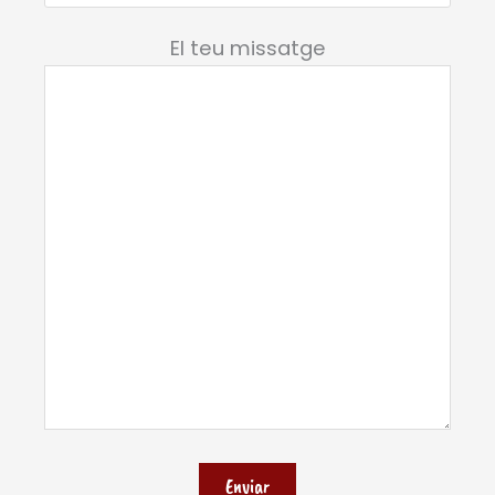
El teu missatge
Deixeu aquest camp buit.