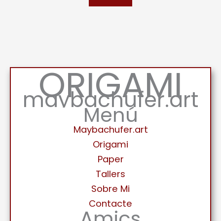
ORIGAMI
maybachufer.art
Menú
Maybachufer.art
Origami
Paper
Tallers
Sobre Mi
Contacte
Amics